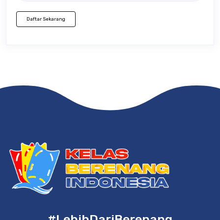
Daftar Sekarang
#LebihDariBerenang