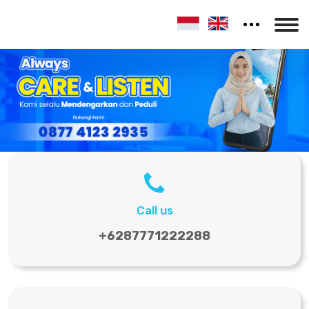
Call us
+6287771222288